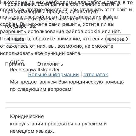
Некоторые из них необходимы для работы сайта, в то
проживании. Если Вы не в состоянии оплатить
время как другие помогают нам улучшить этот сайт и
бракоразводный процесс, существует
пользовательский опыт (отслеживающие файлы
возможность развестись полностью за счёт
cookie). Вы можете сами решить, хотите ли вы
государства.
разрешить использование файлов cookie или нет.
Пожалуйста, обратите внимание, что если вы
Предыдущий: Уголовное право
Следующий: 
Назад
Вперед
откажетесь от них, вы, возможно, не сможете
использовать все функции сайта.
GUDZ
Принять
Отклонить
Rechtsanwaltskanzlei
Больше информации
|
отпечаток
Мы предоставляем Вам юридическую помощь
по следующим вопросам:
Юридические
консультации проводятся на русском и
немецком языках.