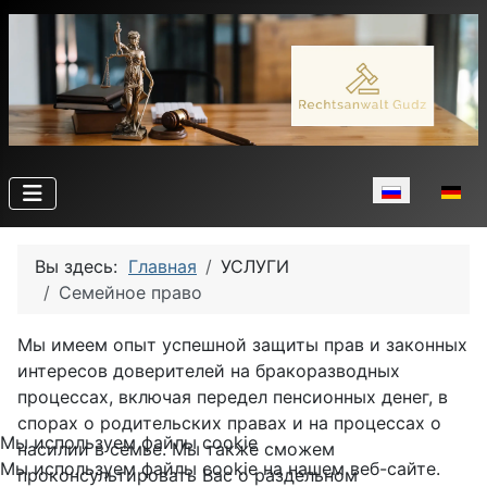
Выберите язы
Вы здесь:
Главная
УСЛУГИ
Семейное право
Мы имеем опыт успешной защиты прав и законных
интересов доверителей на бракоразводных
процессах, включая передел пенсионных денег, в
спорах о родительских правах и на процессах о
Мы используем файлы cookie
насилии в семье. Мы также сможем
Мы используем файлы cookie на нашем веб-сайте.
проконсультировать Вас о раздельном